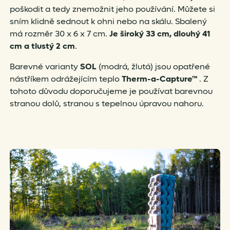
poškodit a tedy znemožnit jeho používání. Můžete si
sním klidně sednout k ohni nebo na skálu. Sbalený
má rozměr 30 x 6 x 7 cm.
Je široký 33 cm, dlouhý 41
cm a tlustý 2 cm
.
Barevné varianty
SOL
(modrá, žlutá) jsou opatřené
nástříkem odrážejícím teplo
Therm-a-Capture™
. Z
tohoto důvodu doporučujeme je používat barevnou
stranou dolů, stranou s tepelnou úpravou nahoru.