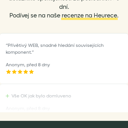
dní.
Podívej se na naše
recenze na Heurece
.
Přívětivý WEB, snadné hledání souvisejících
komponent.
Anonym,
před 8 dny
Vše OK jak bylo domluveno
Anonym,
před 8 dny