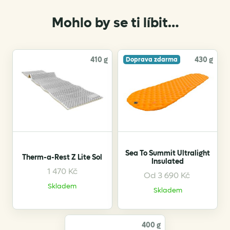
Mohlo by se ti líbit…
410 g
430 g
Doprava zdarma
Sea To Summit Ultralight
Therm-a-Rest Z Lite Sol
Insulated
1 470
Kč
Od
3 690
Kč
This
This
Skladem
product
product
Skladem
has
has
multiple
multiple
variants.
variants.
400 g