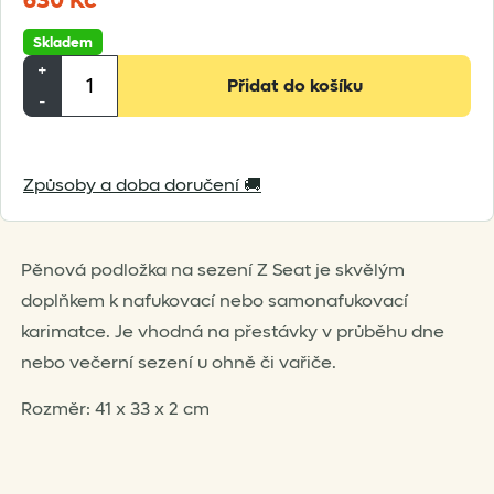
630
Kč
Skladem
Podsedák
+
Přidat do košíku
Therm-
-
a-
Rest
Způsoby a doba doručení 🚚
Z
Seat
množství
Pěnová podložka na sezení Z Seat je skvělým
doplňkem k nafukovací nebo samonafukovací
karimatce. Je vhodná na přestávky v průběhu dne
nebo večerní sezení u ohně či vařiče.
Rozměr: 41 x 33 x 2 cm