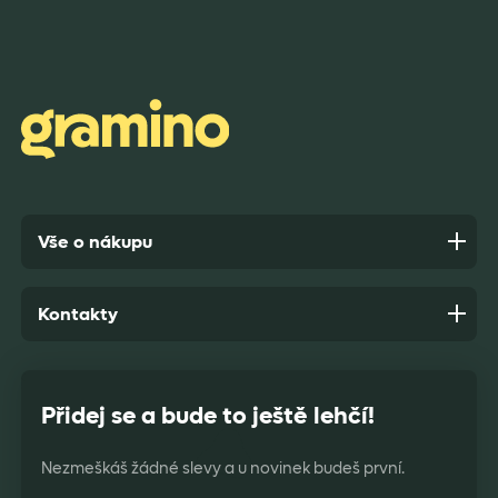
Rychlost dodání,kvalitní zboží které je bezpečně
zabaleno.
Anonym,
před 9 dny
Vše o nákupu
Kontakty
Přidej se a bude to ještě lehčí!
Nezmeškáš žádné slevy a u novinek budeš první.