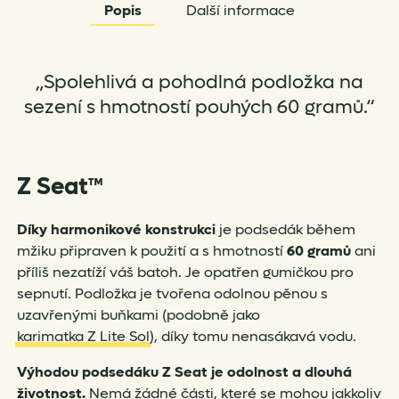
Popis
Další informace
„Spolehlivá a pohodlná podložka na
sezení s hmotností pouhých 60 gramů.“
Z Seat™
Díky harmonikové konstrukci
je podsedák během
mžiku připraven k použití a s hmotností
60 gramů
ani
příliš nezatíží váš batoh. Je opatřen gumičkou pro
sepnutí. Podložka je tvořena odolnou pěnou s
uzavřenými buňkami (podobně jako
karimatka Z Lite Sol
), díky tomu nenasákavá vodu.
Výhodou podsedáku Z Seat je odolnost a dlouhá
životnost.
Nemá žádné části, které se mohou jakkoliv