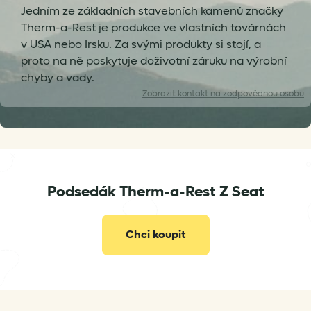
Jedním ze základních stavebních kamenů značky
Therm-a-Rest je produkce ve vlastních továrnách
v USA nebo Irsku. Za svými produkty si stojí, a
proto na ně poskytuje doživotní záruku na výrobní
chyby a vady.
Zobrazit
kontakt na zodpovědnou osobu
Podsedák Therm-a-Rest Z Seat
info@vertone.cz
Chci koupit