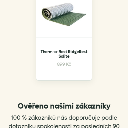
The
The
options
options
may
may
be
be
chosen
chosen
on
on
the
the
product
product
Therm-a-Rest RidgeRest
Solite
page
page
899
Kč
Ověřeno našimi zákazníky
100 % zákazníků nás doporučuje podle
dotazníku spokojenosti za posledních 90