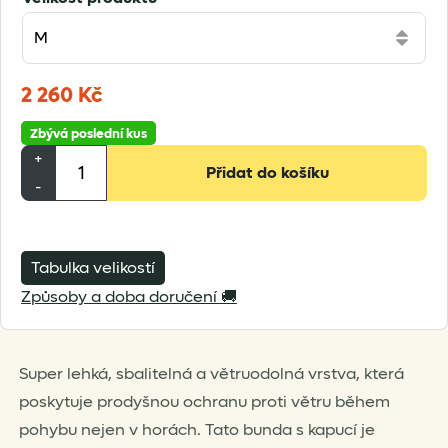
2 260
Kč
Zbývá poslední kus
Montane
+
Přidat do košíku
Featherlite
-
Hooded
Windproof
Jacket
Tabulka velikostí
množství
Způsoby a doba doručení 🚚
Super lehká, sbalitelná a větruodolná vrstva, která
poskytuje prodyšnou ochranu proti větru během
pohybu nejen v horách. Tato bunda s kapucí je