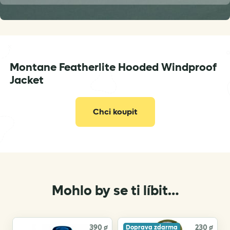
Montane Featherlite Hooded Windproof
info@vertone.cz
Jacket
Chci koupit
Mohlo by se ti líbit…
390 g
230 g
Doprava zdarma