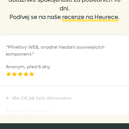
on
on
dní.
the
the
Podívej se na naše
recenze na Heurece
.
product
product
page
page
Přívětivý WEB, snadné hledání souvisejících
komponent.
Anonym,
před 6 dny
Vše OK jak bylo domluveno
Anonym,
před 6 dny