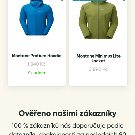
Montane Protium Hoodie
Montane Minimus Lite
Jacket
1 840
Kč
This
This
3 890
Kč
Skladem
product
product
has
has
multiple
multiple
variants.
variants.
The
The
options
options
Ověřeno našimi zákazníky
may
may
be
be
100 % zákazníků nás doporučuje podle
chosen
chosen
dotazníku spokojenosti za posledních 90