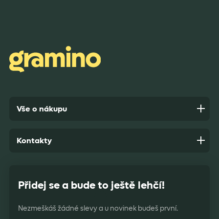
Rychlost dodání,kvalitní zboží které je bezpečně
zabaleno.
Anonym,
před 7 dny
Vše o nákupu
Kontakty
Přidej se a bude to ještě lehčí!
Nezmeškáš žádné slevy a u novinek budeš první.