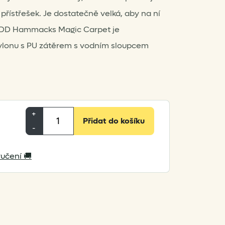
řístřešek. Je dostatečně velká, aby na ní
. DD Hammacks Magic Carpet je
nylonu s PU zátěrem s vodním sloupcem
DD
+
Přidat do košíku
Hammocks
-
Magic
Carpet
učení 🚚
XL
množství