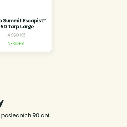
o Summit Escapist™
15D Tarp Large
4 990
Kč
Skladem
y
posledních 90 dní.