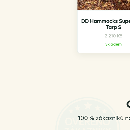
DD Hammocks Supe
Tarp S
2 210
Kč
Skladem
100 % zákazníků n