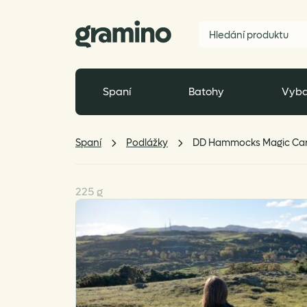
Spaní
Batohy
Vyba
Spaní
Podlážky
DD Hammocks Magic Car
225 g