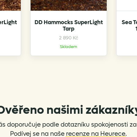
rLight
DD Hammocks SuperLight
Sea T
Tarp
This
2 890
Kč
product
Skladem
has
multiple
variants.
The
options
may
be
chosen
Ověřeno našimi zákazník
on
the
ás doporučuje podle dotazníku spokojenosti za 
product
page
Podívej se na naše
recenze na Heurece
.