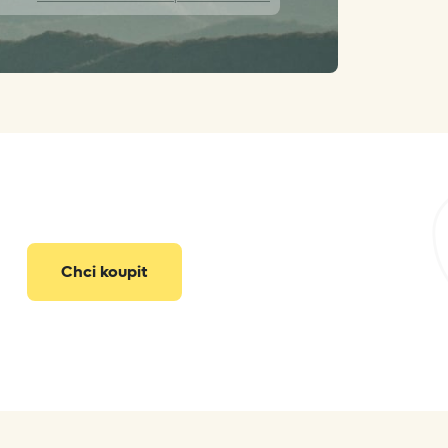
pavel@natura-nuova.cz
Chci koupit