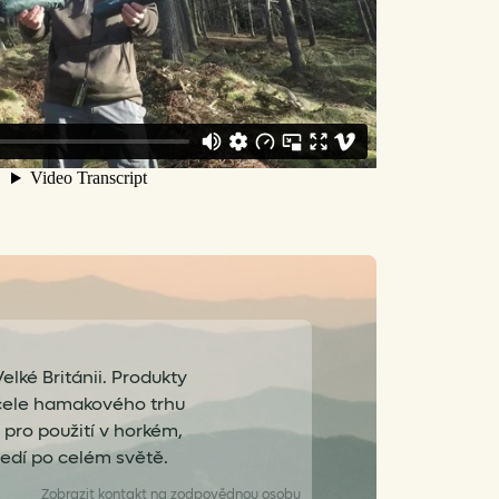
lké Británii. Produkty
čele hamakového trhu
 pro použití v horkém,
edí po celém světě.
Zobrazit
kontakt na zodpovědnou osobu