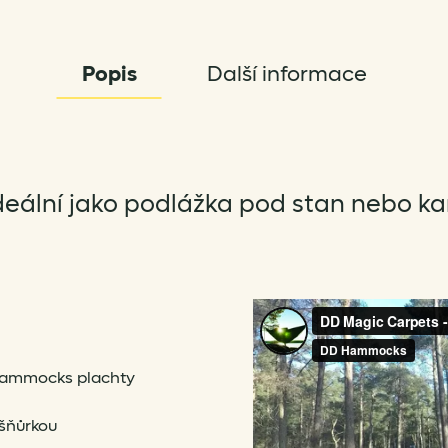
Popis
Další informace
eální jako podlážka pod stan nebo ka
hammocks plachty
 šňůrkou