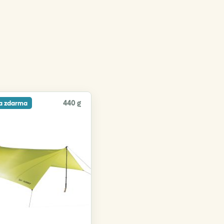
440 g
a zdarma