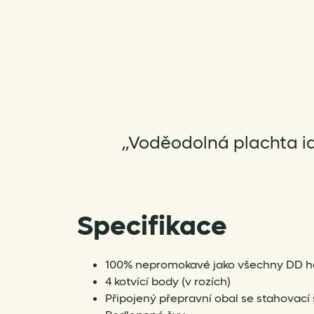
„Voděodolná plachta id
Specifikace
100% nepromokavé jako všechny DD 
4 kotvící body (v rozích)
Připojený přepravní obal se stahovací