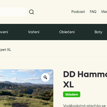
Podcast
FAQ
Vše
vení
Vaření
Oblečení
Boty
pet XL
DD Hammo
Zoom
XL
Skladem
Voděodolná plachta se č