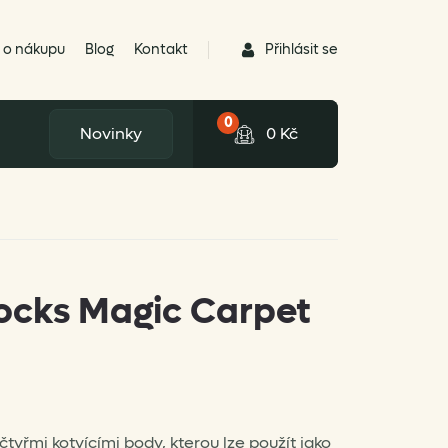
Přihlásit se
 o nákupu
Blog
Kontakt
0
Novinky
0
Kč
cks Magic Carpet
tyřmi kotvícími body, kterou lze použít jako