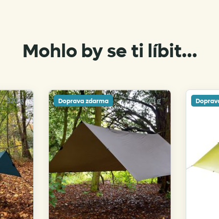
Mohlo by se ti líbit…
320 g
520 g
Doprava zdarma
Doprav